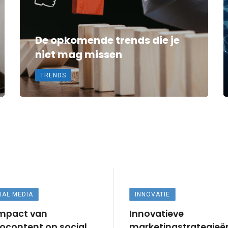
De opkomende trends die je
niet mag missen
TRENDS
IAL MEDIA
INNOVATIE
impact van
Innovatieve
ocontent op social
marketingstrategieë