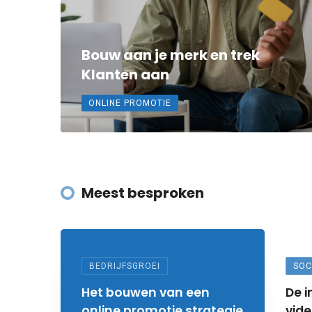
Bouw aan je merk en trek
Klanten aan
ONLINE PROMOTIE
Meest besproken
BEDRIJFSGROEI
SOC
Het bouwen van een
De 
online promotie strategie
vide