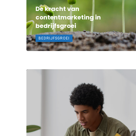
De kracht van
contentmarketing in
bedrijfsgroei
BEDRIJFSGROEI