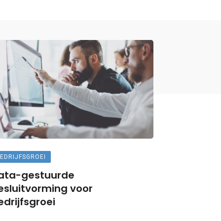
EDRIJFSGROEI
ata-gestuurde
esluitvorming voor
edrijfsgroei