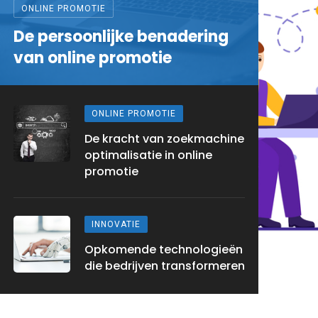
ONLINE PROMOTIE
De persoonlijke benadering
van online promotie
ONLINE PROMOTIE
De kracht van zoekmachine
optimalisatie in online
promotie
TRENDS
Opkomende trends in
INNOVATIE
digitale marketing
Opkomende technologieën
die bedrijven transformeren