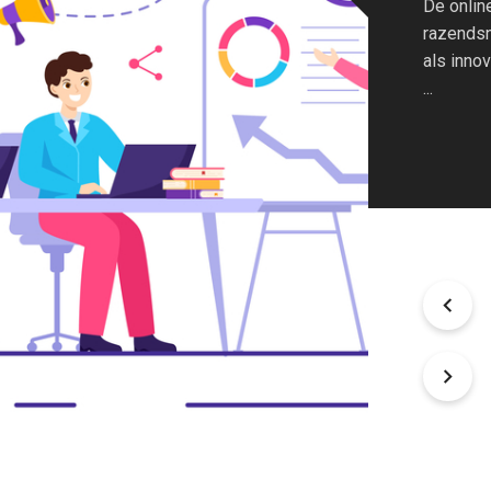
De online
razendsn
als inno
...
ONLINE PROMOTIE
Authentieke connecties
voor online succes