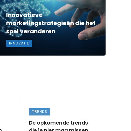
Innovatieve
marketingstrategieën die het
spel veranderen
INNOVATIE
TRENDS
De opkomende trends
n
die je niet mag missen