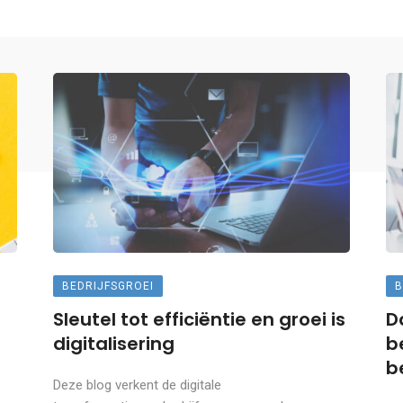
BEDRIJFSGROEI
B
Sleutel tot efficiëntie en groei is
D
digitalisering
b
b
Deze blog verkent de digitale